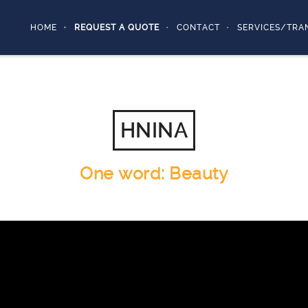
HOME
REQUEST A QUOTE
CONTACT
SERVICES/TRA
HNINA
One word: Beauty